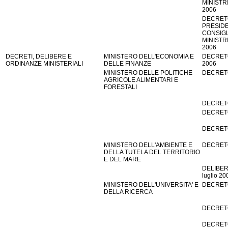
MINISTRI
2006
DECRET
PRESID
CONSIGL
MINISTRI
2006
DECRETI, DELIBERE E
MINISTERO DELL'ECONOMIA E
DECRETO
ORDINANZE MINISTERIALI
DELLE FINANZE
2006
MINISTERO DELLE POLITICHE
DECRETO 
AGRICOLE ALIMENTARI E
FORESTALI
DECRETO 
DECRETO 
DECRETO
MINISTERO DELL'AMBIENTE E
DECRETO
DELLA TUTELA DEL TERRITORIO
E DEL MARE
DELIBER
luglio 20
MINISTERO DELL'UNIVERSITA' E
DECRETO 
DELLA RICERCA
DECRETO
DECRETO