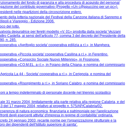
 funzionamento del fondo di garanzia e alla procedura di acquisto del personal
rogazione del contributo governativo (Progetto «Un c@ppuccino per un pc»).
residenti nelle ripartizioni della circoscrizione estero.
mento della lotteria nazionale del Festival della Canzone italiana di Sanremo e
llipoli e Viareggio - Edizione 2006.
oco del lotto.
valvola depuratrice per feretri modello «V. 01» prodotta dalla societa' Vezzani
ttro Castella, ai sensi dell'articolo 77, comma 3 del decreto del Presidente della
0, n. 285.
ooperativa «Agrifoglio societa' cooperativa edilizia a r.l.», in Marghera.
ooperativa «Piccola societa' cooperativa Casilina a r.l.», in Ferentino.
 cooperativa «Consorzio Sociale Nuovo Millennio», in Frosinone.
cooperativa «CO.M.EL. a r.l.», in Foiano della Chiana, e nomina del commissario
Agricola La 44 - Societa' cooperativa a r.l.», in Cerignola, e nomina del
cooperativa «Risorgimento a r.l.», in Soriano Calabro, e nomina del commissario
oni a tempo indeterminato di personale docente nel triennio scolastico
ale 31 marzo 2004, limitatamente alla parte relativa alla regione Calabria, e del
3 del 17 maggio 2004, relativo al progetto n. 575/AP/Calabria/02.
 coerenza di natura economica, finanziaria e patrimoniale per l'applicazione
fronti degli esercenti attivita' d'impresa in regime di contabilita' ordinaria.
decreto 24 gennaio 2003, recante norme per l'organizzazione strutturale e la
oro dei dipendenti dell'Istituto superiore di sanita'.