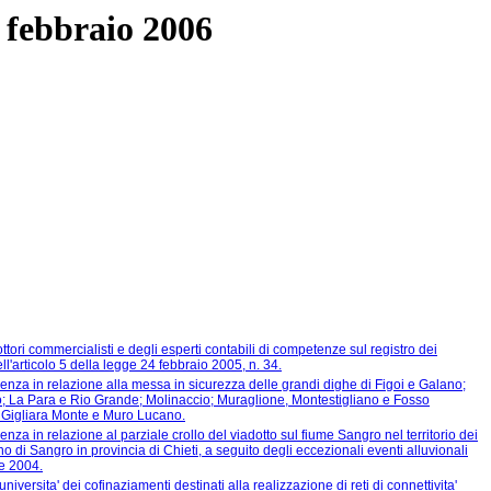
6 febbraio 2006
ottori commercialisti e degli esperti contabili di competenze sul registro dei
ell'articolo 5 della legge 24 febbraio 2005, n. 34.
enza in relazione alla messa in sicurezza delle grandi dighe di Figoi e Galano;
o; La Para e Rio Grande; Molinaccio; Muraglione, Montestigliano e Fosso
 Gigliara Monte e Muro Lucano.
nza in relazione al parziale crollo del viadotto sul fiume Sangro nel territorio dei
 di Sangro in provincia di Chieti, a seguito degli eccezionali eventi alluvionali
re 2004.
niversita' dei cofinaziamenti destinati alla realizzazione di reti di connettivita'