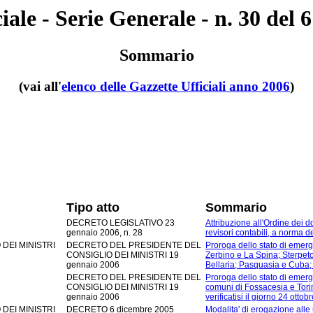
iale - Serie Generale - n. 30 del 
Sommario
(vai all'
elenco delle Gazzette Ufficiali anno 2006
)
Tipo atto
Sommario
DECRETO LEGISLATIVO 23
Attribuzione all'Ordine dei d
gennaio 2006, n. 28
revisori contabili, a norma d
DEI MINISTRI
DECRETO DEL PRESIDENTE DEL
Proroga dello stato di emerg
CONSIGLIO DEI MINISTRI 19
Zerbino e La Spina; Sterpet
gennaio 2006
Bellaria; Pasquasia e Cuba;
DECRETO DEL PRESIDENTE DEL
Proroga dello stato di emerge
CONSIGLIO DEI MINISTRI 19
comuni di Fossacesia e Torino
gennaio 2006
verificatisi il giorno 24 ottob
DEI MINISTRI
DECRETO 6 dicembre 2005
Modalita' di erogazione alle u