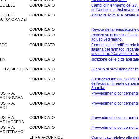
E DELLE
COMUNICATO
Cambi di riferimento del 27, 
nell'ambito del Sistema euro
E DELLE
COMUNICATO
Avviso relativo alle lotterie
 AUTONOMA DEI
COMUNICATO
Revoca della registrazione d
COMUNICATO
Revoca su richiesta della soc
ad uso veterinario.
MACO
COMUNICATO
Comunicato di rettifica relat
italiana del farmaco, recant
uso umano "Carvedilolo Tev
 IN
COMUNICATO
Iscrizione delle ditte abilit
ELLA GIUSTIZIA
COMUNICATO
Bilancio di previsione per l'
COMUNICATO
Autorizzazione alla societa' 
dell'acqua minerale denomi
Sannita.
USTRIA,
COMUNICATO
Provvedimento concernente i 
A DI NOVARA
USTRIA,
COMUNICATO
Provvedimento concernente i 
A DI
USTRIA,
COMUNICATO
Provvedimenti concernenti i m
A DI MODENA
USTRIA,
COMUNICATO
Provvedimento concernente i 
A DI TERAMO
ERRATA-CORRIGE
Comunicato relativo alla del