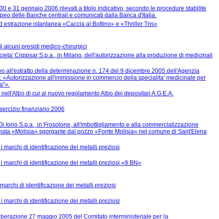
30 e 31 gennaio 2006 rilevati a titolo indicativo, secondo le procedure stabilite
peo delle Banche centrali e comunicati dalla Banca d'Italia.
 ad estrazione istantanea «Caccia al Bottino» e «Thriller Tris»
i alcuni presidi medico-chirurgici
ieta' Crippsar S.p.a., in Milano, dell'autorizzazione alla produzione di medicinali
ivo all'estratto della determinazione n. 174 del 9 dicembre 2005 dell'Agenzia
e: «Autorizzazione all'immissione in commercio della specialita' medicinale per
a"».
ate nell'Albo di cui al nuovo regolamento Albo dei depositari A.G.E.A.
esercizio finanziario 2006
Di Iorio S.p.a., in Frosolone, all'imbottigliamento e alla commercializzazione
nata «Molisia» sgorgante dal pozzo «Fonte Molisia» nel comune di Sant'Elena
marchi di identificazione dei metalli preziosi
marchi di identificazione dei metalli preziosi «9 BN»
archi di identificazione dei metalli preziosi
marchi di identificazione dei metalli preziosi
iberazione 27 maggio 2005 del Comitato interministeriale per la