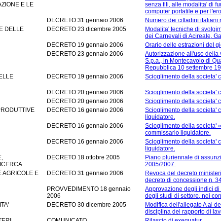
ZIONE E LE
senza fili, alle modalita' di
computer portatile e per l'e
DECRETO 31 gennaio 2006
Numero dei cittadini italiani 
E DELLE
DECRETO 23 dicembre 2005
Modalita' tecniche di svolgi
dei Carnevali di Acireale, Ga
DECRETO 19 gennaio 2006
Orario delle estrazioni del gi
DECRETO 23 gennaio 2006
Autorizzazione all'uso della 
S.p.a., in Montecavolo di Qua
Repubblica 10 settembre 199
ELLE
DECRETO 19 gennaio 2006
Scioglimento della societa' c
DECRETO 20 gennaio 2006
Scioglimento della societa' c
DECRETO 20 gennaio 2006
Scioglimento della societa'
 PRODUTTIVE
DECRETO 16 gennaio 2006
Scioglimento della societa' 
liquidatore.
DECRETO 16 gennaio 2006
Scioglimento della societa' «
commissario liquidatore.
DECRETO 16 gennaio 2006
Scioglimento della societa' 
liquidatore.
,
DECRETO 18 ottobre 2005
Piano pluriennale di assunzi
RICERCA
2005/2007.
E AGRICOLE E
DECRETO 31 gennaio 2006
Revoca del decreto ministeri
decreto di concessione n. 34
PROVVEDIMENTO 18 gennaio
Approvazione degli indici di
2006
degli studi di settore, nei con
TA'
DECRETO 30 dicembre 2005
Modifica dell'allegato A al 
disciplina del rapporto di lav
TERI
COMUNICATO
Rilascio di exequatur